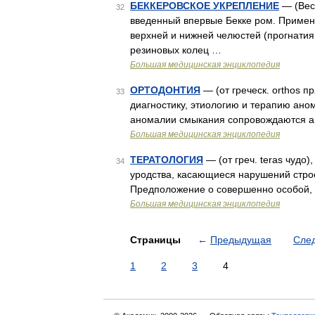
БЕККЕРОВСКОЕ УКРЕПЛЕНИЕ
— (Beck
32
введенный впервые Бекке ром. Примен
верхней и нижней челюстей (прогнатия,
резиновых колец …
Большая медицинская энциклопедия
ОРТОДОНТИЯ
— (от греческ. orthos п
33
диагностику, этиологию и терапию аном
аномалии смыкания сопровождаются ан
Большая медицинская энциклопедия
ТЕРАТОЛОГИЯ
— (от греч. teras чудо
34
уродства, касающиеся нарушений строе
Предположение о совершенно особой,
Большая медицинская энциклопедия
Страницы
←
Предыдущая
Сле
1
2
3
4