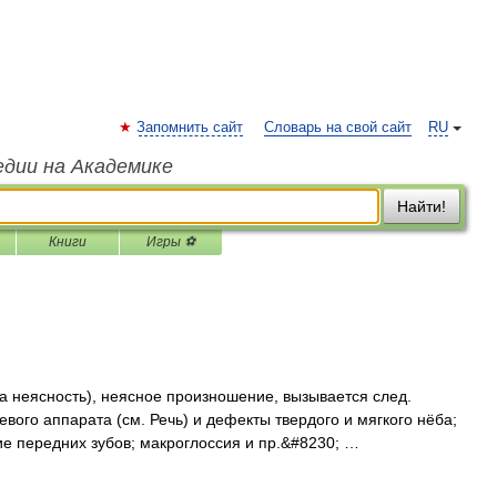
Запомнить сайт
Словарь на свой сайт
RU
едии на Академике
Найти!
Книги
Игры ⚽
ia неясность), неясное произношение, вызывается след.
ого аппарата (см. Речь) и дефекты твердого и мягкого нёба;
вие передних зубов; макроглоссия и пр.&#8230; …