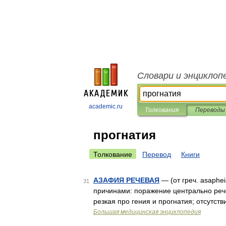
Словари и энциклоп
academic.ru
Толкования
Переводы
прогнатия
Толкование
Перевод
Книги
АЗАФИЯ РЕЧЕВАЯ
— (от греч. asaphe
31
причинами: поражение центрально речев
резкая про гения и прогнатия; отсутст
Большая медицинская энциклопедия