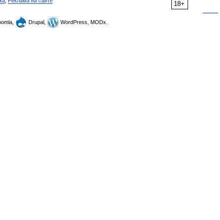
ка
,
Реклама на сайте
18+
omla,
Drupal,
WordPress, MODx.