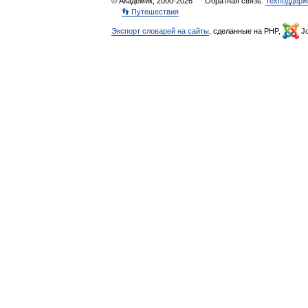
© Академик, 2000-2026
Обратная связь:
Техподдерж
👣 Путешествия
Экспорт словарей на сайты
, сделанные на PHP,
Jo