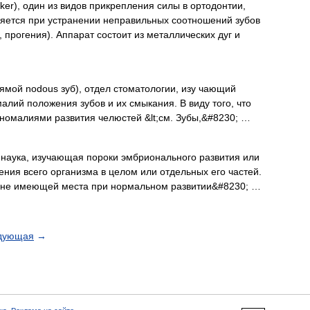
er), один из видов прикрепления силы в ортодонтии,
яется при устранении неправильных соотношений зубов
 прогения). Аппарат состоит из металлических дуг и
рямой nodous зуб), отдел стоматологии, изу чающий
алий положения зубов и их смыкания. В виду того, что
омалиями развития челюстей &lt;см. Зубы,&#8230; …
), наука, изучающая пороки эмбрионального развития или
ния всего организма в целом или отдельных его частей.
 не имеющей места при нормальном развитии&#8230; …
дующая
→